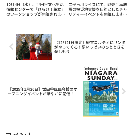
12月4日（水）、世田谷文化生活
二子玉川ライズにて、能登半島地
情報センターで「ひらけ！絵本」
震の被災地支援を目的としたチャ
のワークショップが開催されま
リティーイベントを開催します。
す。0～2歳向け（10:00～10:45）
募金やチャリティー販売の売上
と3～6歳向け（14:30～15:15）の
は、「能登半島地震災害支援金」
2回に分かれて行われ、親子で絵
（世田谷区）へ寄付されます。イ
本を楽しみながら、読み聞かせや
ベントでは、ハナミズキ広場にて
声を出...
花束などのチャリティー販売を行
【12月21日限定】経堂コルティにサンタ
う...
がやってくる！夢いっぱいのひとときを
楽しもう
【2025年1月26日】世田谷区民会館のオ
ープニングイベントが華やかに開催！