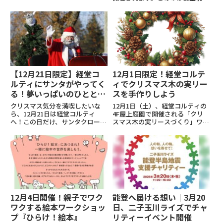
しめるワークショップ、400年以
時代に始まり、400年以上の歴史
上の歴史を持つ世田谷の風物詩
を持つ世田谷の風物詩。12月15
「ボロ市」地元の魅力を感じる冬
日・16日と、翌年1月15日・16日
の祭典など、子どもから大人ま
の計4日間、世田谷区の「ボロ市
で...
通り」一帯には約7...
【12月21日限定】経堂コ
12月1日限定！経堂コルテ
ルティにサンタがやってく
ィでクリスマス木の実リー
る！夢いっぱいのひととき
スを手作りしよう
を楽しもう
クリスマス気分を満喫したいな
12月1日（土）、経堂コルティの
ら、12月21日は経堂コルティ
4F屋上庭園で開催される「クリ
へ！この日だけ、サンタクロース
スマス木の実リースづくり」ワー
と楽しいゲームで遊び、お菓子を
クショップに参加して、冬の季節
ゲットできる特別イベントが開催
感を感じながら素敵なリースを手
されます。対象は小学生までのお
作りしませんか？松笠や木の実を
子さま（未就学児は保護者同
使って、自然の恵みを感じる温か
伴）、各回先着75名様で計150名
なクリスマスリースを作ること...
様...
12月4日開催！親子でワク
能登へ届ける想い｜3月20
ワクする絵本ワークショッ
日、二子玉川ライズでチャ
プ『ひらけ！絵本』
リティーイベント開催