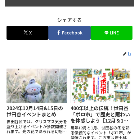
シェアする
X
Facebook
LINE
h
2024年12月14日&15日の
400年以上の伝統！世田谷
世田谷イベントまとめ
「ボロ市」で歴史と賑わい
を体感しよう【12月＆1月
世田谷区では、クリスマス気分を
開催】
盛り上げるイベントが多数開催さ
毎年12月と1月、世田谷の冬を彩
れます。光の花で彩られる幻想的
る伝統的なイベント「ボロ市」が
なメリーゴーラウンドや親子で楽
開催されます。この市は安土桃山