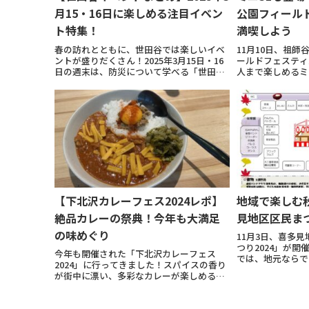
月15・16日に楽しめる注目イベン
公園フィール
ト特集！
満喫しよう
春の訪れとともに、世田谷では楽しいイベ
11月10日、祖
ントが盛りだくさん！2025年3月15日・16
ールドフェスティ
日の週末は、防災について学べる「世田谷
人まで楽しめるミ
地域防災フェア」、美しいハーモニーが響
好評のこのイベン
く「成城学園中学校合唱部スプリングコン
で家族や友人と一
サート」、家族みんなで楽しめる「ファミ
ミニSL乗車体験
リー...
クテ...
【下北沢カレーフェス2024レポ】
地域で楽しむ秋
絶品カレーの祭典！今年も大満足
見地区区民まつ
の味めぐり
11月3日、喜多
つり2024」が
今年も開催された「下北沢カレーフェス
では、地元ならで
2024」に行ってきました！スパイスの香り
やステージパフォ
が街中に漂い、多彩なカレーが楽しめるこ
人まで楽しめるさ
のイベントは、カレー好きにとってまさに
が充実。地域の皆
天国。下北沢の名店が競い合う中、新たな
の一日...
カレーの魅力を堪能できる絶好の機会で