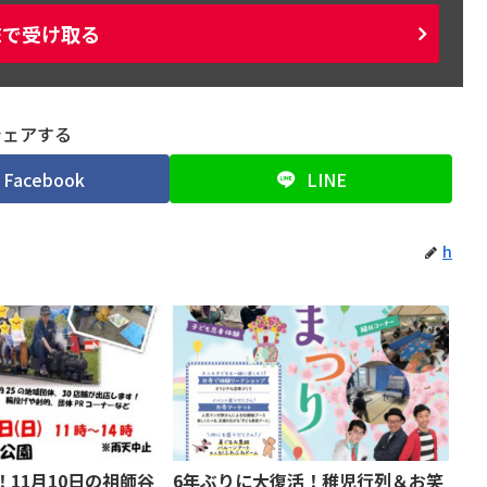
NEで受け取る
シェアする
Facebook
LINE
h
！11月10日の祖師谷
6年ぶりに大復活！稚児行列＆お笑