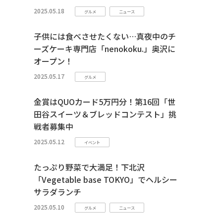
2025.05.18
グルメ
ニュース
子供には食べさせたくない…真夜中のチ
ーズケーキ専門店「nenokoku.」奥沢に
オープン！
2025.05.17
グルメ
金賞はQUOカード5万円分！第16回「世
田谷スイーツ＆ブレッドコンテスト」挑
戦者募集中
2025.05.12
イベント
たっぷり野菜で大満足！下北沢
「Vegetable base TOKYO」でヘルシー
サラダランチ
2025.05.10
グルメ
ニュース