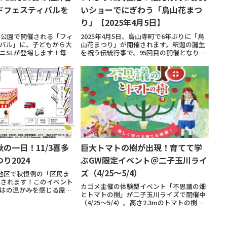
ドフェスティバルを
いショーでにぎわう「烏山花まつ
り」【2025年4月5日】
師谷公園で開催される「フィ
2025年4月5日、烏山寺町で6年ぶりに「烏
バル」に、子どもから大
山花まつり」が開催されます。釈迦の誕生
ニSLが登場します！毎年
を祝う伝統行事で、95回目の開催となりま
トは、秋晴れの空のもと
す。2歳〜10歳の子どもたちによる稚児行列
緒に過ごす絶好の機会。
や、甘茶のふるまい、演芸に加え、お笑い
だけでなく、さまざまなア
ショーも行われる予定です。入場無料で
家...
の一日！11/3喜多
巨大トマトの樹が出現！育てて学
り2024
ぶGW限定イベント＠二子玉川ライ
ズ（4/25〜5/4）
見地区で秋恒例の「区民ま
開催されます！このイベント
カゴメ主催の体験型イベント「不思議の畑
はの温かみを感じる屋台
とトマトの樹」が二子玉川ライズで開催中
ーマンス、子どもから大
（4/25〜5/4）。高さ2.3mのトマトの樹で
まざまなアクティビティ
収穫体験や、毎日先着でトマト苗プレゼン
さんと交流しながら、秋
ト、クイズや滑り台など親子で楽しめるコ
ンテンツが満載です。イベント概要日時：