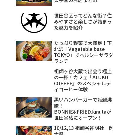
世田谷区ってどんな街？住
みやすさと楽しさが詰まっ
た魅力を紹介
たっぷり野菜で大満足！下
北沢「Vegetable base
TOKYO」でヘルシーサラダ
ランチ
祖師ヶ谷大蔵で出会う極上
の一杯！カフェ『ALUKU
COFFEE』のスペシャルテ
ィコーヒー体験
黒いハンバーガーで話題沸
騰！
BONNIE&FRIED.kinutaが
世田谷砧にオープン！
10/12,13 祖師谷神明社 例
大祭