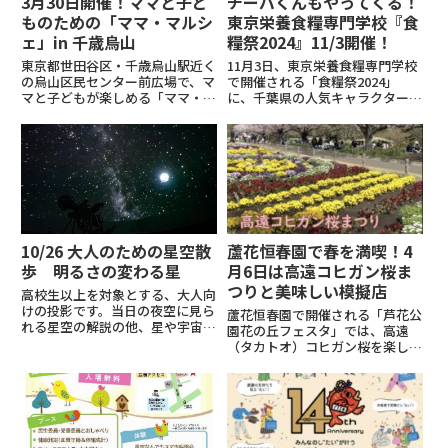
3月30日開催！ママと子ど
チーバくんもやってくる！
ものための「ママ・マルシ
東京栄養食糧専門学校『食
ェ」in 千歳烏山
糧祭2024』11/3開催！
東京都世田谷区・千歳烏山駅近く
11月3日、東京栄養食糧専門学校
の烏山区民センター前広場で、マ
で開催される「食糧祭2024」
マと子どもが楽しめる「ママ・マ
に、千葉県の人気キャラクター
ルシェ」を開催！ハンドメイド作
「チーバくん」がやってきます！
品やワークショップ、マッサージ
食糧祭では、学生たちが手がけた
体験、キッチンカーなど約５０店
こだわりの料理やスイーツが楽し
が出店し、ママ同士の交流や情報
めるだけでなく、食と栄養に関す
発信の場となります。会場はベ
る体験ブースも充実。チーバく
ビ...
ん...
10/26 大人のための星空散
蘆花恒春園で春を満喫！4
歩 明るさの変わる星
月6日は高遠コヒガン桜ま
つりと美味しい模擬店
高校生以上を対象とする、大人向
けの投影です。当日の夜空に見ら
蘆花恒春園で開催される「芦花公
れる星空の解説の他、星や宇宙な
園花の丘フェスタ」では、高遠
どの天文の話題。イベント概要日
（タカトオ）コヒガン桜を楽しめ
時：2024年10月26日 18:30 -
ます。この桜は長野県伊那市の高
19:30場所：中央図書館プラネタ
遠城址公園に咲く固有種で、一般
リウム公式サイト：
販売されていません。1995年、
都知事の寄贈申請により苗木15
本が蘆花恒春園に植えられまし
た...