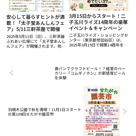
3月15日からスタート！二
安心して暮らすヒントが満
子玉川ライズ14周年の豪華
載！「太子堂あんしんフェ
イベント＆キャンペーン
ア」5/11三軒茶屋で開催
二子玉川ライズ・ショッピングセ
2025年5月11日（日）、三軒茶屋
ンター（東京都世田谷区）は、
ふれあい広場にて「太子堂あんし
2025年3月19日で開業14周年を迎
んフェア」が開催されます。地域
え、記念イベント「みんなの
住民が安心して暮らせる街づくり
し“たい”が叶う めでたい37日
を目的に、民生委員・児童委員の
間」を開催します。期間中は、
活動を紹介し、健康や暮らしに関
3,000円以上の購入で「厳選ブレ
する相談コーナーや、子どもから
食パンでクラフトビール！？経堂のベー
ンド米」プレゼント（3/...
大人まで楽しめる企画が多...
カリー『コムギノホシ』の新感覚ビール
を体験
羽根木公園で秋を満喫！11月1日スタート
の第109回せたがや園芸市