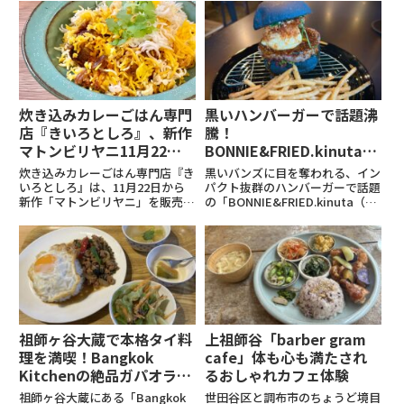
い。平日昼間ですが５〜6組のお
（月）に二子玉川ライズS.C.内で
客様がいて八百屋さんの野菜を買
オープンします。名物の「リエー
いに来ている人もいたので賑わっ
ジュワッフル」や具材を包み込ん
ていました。店内には有名人の
だ「ハッシュルワッ...
サ...
炊き込みカレーごはん専門
黒いハンバーガーで話題沸
店『きいろとしろ』、新作
騰！
マトンビリヤニ11月22日
BONNIE&FRIED.kinutaが
から販売開始！
世田谷砧にオープン！
炊き込みカレーごはん専門店『き
黒いバンズに目を奪われる、イン
いろとしろ』は、11月22日から
パクト抜群のハンバーガーで話題
新作「マトンビリヤニ」を販売開
の「BONNIE&FRIED.kinuta（ボ
始します。柔らかなマトンとスパ
ニーアンドフライド キヌタ）」
イスが絶妙に調和した一皿で、バ
が、ついに世田谷・砧に店舗をオ
スマティライスの香りと共に豊か
ープン！これまではフードトラッ
な風味が広がります。価格は
クでファンを増やしてきた人気バ
1,500円（税込）。2024年...
ーガーショップ...
祖師ヶ谷大蔵で本格タイ料
上祖師谷「barber gram
理を満喫！Bangkok
cafe」体も心も満たされ
Kitchenの絶品ガパオライ
るおしゃれカフェ体験
ス
祖師ヶ谷大蔵にある「Bangkok
世田谷区と調布市のちょうど境目