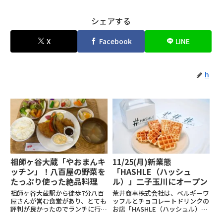
シェアする
X
Facebook
LINE
h
祖師ヶ谷大蔵「やおまんキ
11/25(月)新業態
ッチン」！八百屋の野菜を
「HASHLE（ハッシュ
たっぷり使った絶品料理
ル）」二子玉川にオープン
祖師ヶ谷大蔵駅から徒歩7分八百
荒井商事株式会社は、ベルギーワ
屋さんが営む食堂があり、とても
ッフルとチョコレートドリンクの
評判が良かったのでランチに行っ
お店「HASHLE（ハッシュル）」
てみました。席数は約15席くら
の新店舗を、2024年11月25日