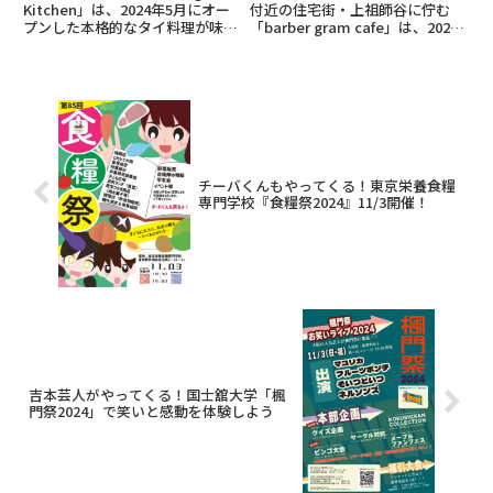
Kitchen」は、2024年5月にオー
付近の住宅街・上祖師谷に佇む
プンした本格的なタイ料理が味わ
「barber gram cafe」は、2022
える隠れ家的なお店。タイ料理屋
年7月にオープンした体も心も満
さんはこの辺りには無いので、タ
たしてくれる穴場のカフェ。店内
イ料理好きには念願のお店。店内
の居心地も良く、お料理もとても
の居心地も良く、お料理もとても
美味しかったのでのでご紹介致し
美味しかったの...
ます。見つけや...
チーバくんもやってくる！東京栄養食糧
専門学校『食糧祭2024』11/3開催！
吉本芸人がやってくる！国士舘大学「楓
門祭2024」で笑いと感動を体験しよう