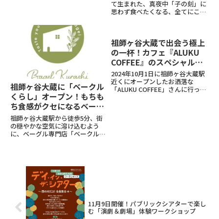
て生まれた、真夜中「子の刻」に
は、味も抜群！季節限定のフレ
思わず食べたくなる、全てにこだ
ー...
わった逸品――そんなチーズケーキが
奥沢に遂に店舗オープンしまし
た。関東を中心にマルシェや百貨
祖師ヶ谷大蔵で出会う極上
店でも販売され、多くのファンを
魅了してきたこのチーズケーキ...
の一杯！カフェ『ALUKU
COFFEE』のスペシャルテ
ィコーヒー体験
2024年10月1日に祖師ヶ谷大蔵駅
近くにオープンしたお洒落な
祖師ヶ谷大蔵に「ベークル
「ALUKU COFFEE」さんに行って
くらし」オープン！もちも
まいりました。元々狛江でお店を
ち食感がクセになるベーグ
やってらしたそうで、手狭になっ
てきた為、祖師ヶ谷大蔵に移転オ
ル専門店
祖師ヶ谷大蔵駅から徒歩5分、街
ープンされたそうです。平日のお
の穏やかな空気に溶け込むよう
昼過ぎ、一名でイー...
に、ベーグル専門店「ベークルく
らし」がオープンしました。もち
もち食感がクセになると早くも話
題のこちらのお店、早速いただい
てみたので、その魅力をたっぷり
ご紹介します！可愛らしいお店は
こ...
11月9日開催！パブリックシアターで楽し
む「演劇＆劇場」体験ワークショップ