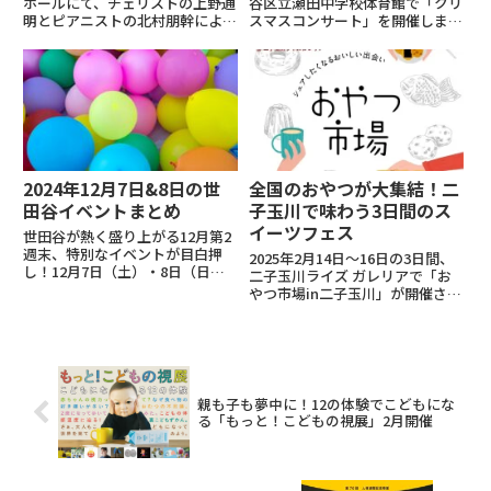
ホールにて、チェリストの上野通
谷区立瀬田中学校体育館で「クリ
明とピアニストの北村朋幹による
スマスコンサート」を開催しま
室内楽コンサートが開催されま
す。地元の小中高生による合唱や
す。ジュネーヴ国際音楽コンクー
吹奏楽のほか、箏や尺八を使った
ルでの輝かしい受賞歴を誇る上野
プロの演奏、和楽器合奏など多彩
通明と、「詩的感性と哲学的叡智
なプログラムを無料で楽しめま
を備えた芸術家」と称される...
す。家族みんなで楽しめる内容...
2024年12月7日&8日の世
全国のおやつが大集結！二
田谷イベントまとめ
子玉川で味わう3日間のス
イーツフェス
世田谷が熱く盛り上がる12月第2
週末、特別なイベントが目白押
2025年2月14日～16日の3日間、
し！12月7日（土）・8日（日）
二子玉川ライズ ガレリアで「お
の二日間、地域の魅力や多彩なア
やつ市場in二子玉川」が開催され
クティビティを楽しめるイベント
ます。本イベントでは、全国から
が各地で開催されます。二子玉川
選りすぐりの和洋菓子やスイー
では、織田信成さんの華麗なスケ
ツ、懐かしいおやつが集結。参加
ートパフォーマンスが見られる...
店舗は40店以上を予定し、人気
の和菓子や話題のスイー...
親も子も夢中に！12の体験でこどもにな
る「もっと！こどもの視展」2月開催