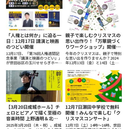
「人権とは何か」に迫る一
親子で楽しむクリスマスの
日：12月17日 講演と映画
思い出作り！「万華鏡づく
のつどい開催
りワークショップ」開催
【12/13-14】
12月17日、「第76回人権週間記
今年のクリスマスは、親子で特別
念事業『講演と映画のつどい』」
な思い出を作りませんか？2024
が世田谷区の玉川せせらぎホール
年12月13日（金）と14日（土）
で開催されます。このイベント
の2日間、2Fプラザにて「万華鏡
は、私たちが生まれながらに持つ
づくりワークショップ」を開催し
「人権」について改めて考え、尊
ます！7種類のカラフルなデザイ
重し合える社会の実現を目指す特
ンからお気に入りを選び、20～
別な一日です。講演では、気象...
30分で自分だけのオリ...
【3月20日成城ホール】チ
12月7日瀬田中学校で無料
ェロとピアノで描く至極の
開催！みんなで楽しむ「ク
音楽時間 上野通明＆北村
リスマスコンサート」
朋幹
2025年3月20日（木・祝）、成城
12月7日（土）14時～16時、世田