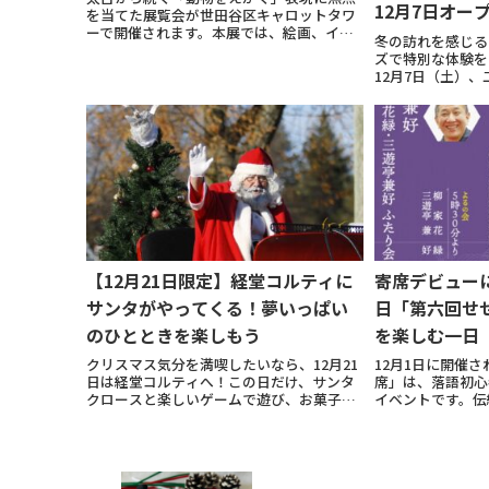
12月7日オー
を当てた展覧会が世田谷区キャロットタワ
ーで開催されます。本展では、絵画、イン
冬の訪れを感じる
スタレーション、調査資料、映像を通じて
ズで特別な体験を
「動物と人とのあいだ」の交歓を探求。ア
12月7日（土）
ーティストや研究者が参加し、関連書籍も
ンが華やかにオー
刊行予定です...
プロスケーターと
田信成さんが登場
マンス...
【12月21日限定】経堂コルティに
寄席デビューに
サンタがやってくる！夢いっぱい
日「第六回せ
のひとときを楽しもう
を楽しむ一日
クリスマス気分を満喫したいなら、12月21
12月1日に開催
日は経堂コルティへ！この日だけ、サンタ
席」は、落語初心
クロースと楽しいゲームで遊び、お菓子を
イベントです。伝
ゲットできる特別イベントが開催されま
れる語りで観客を
す。対象は小学生までのお子さま（未就学
は、世代を問わず
児は保護者同伴）、各回先着75名様で計
してくれます。今
150名様...
軽に楽しめる...