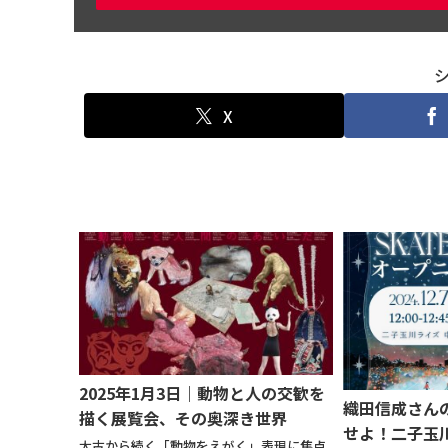
X
2025年1月3日｜動物と人の交歓を
織田信成さん
描く展覧会、その奥深き世界
せよ！二子玉
太古から続く「動物をえがく」表現に焦点