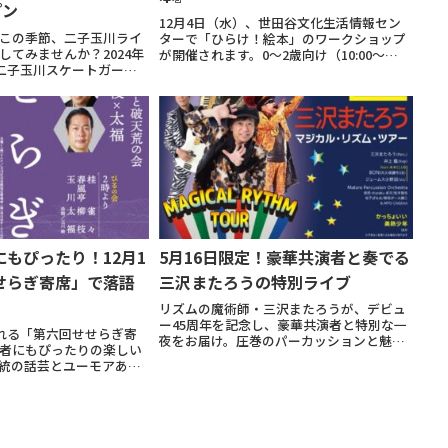
プン
12月4日（水）、世田谷文化生活情報セン
この季節、二子玉川ライ
ターで「ひらけ！絵本」のワークショップ
してみませんか？2024年
が開催されます。0～2歳向け（10:00～
、二子玉川スケートガーデ
10:45）と3～6歳向け（14:30～15:15）の2
プンします！初日には、
回に分かれて行われ、親子で絵本を楽しみ
して世界中で活躍した織
ながら、読み聞かせや声を出...
し、スペシャルパフォー
もぴったり！12月1
5月16日限定！豪華共演者と奏でる
せらぎ寄席」で落語
三沢またろうの特別ライブ
リズムの魔術師・三沢またろうが、デビュ
ー45周年を記念し、豪華共演者と特別な一
される「第六回せせらぎ寄
夜をお届け。圧巻のパーカッションと魅力
者にもぴったりの楽しい
的なセッションを楽しめます。出演三沢ま
統の話芸とユーモアあふ
たろう、井上鑑、BON、ジェームス小野
笑顔にしてくれる落語
田、MPOほか。イベント概要日時：2025年
心温まるひとときを提供
5月...
回は、初めての方でも気