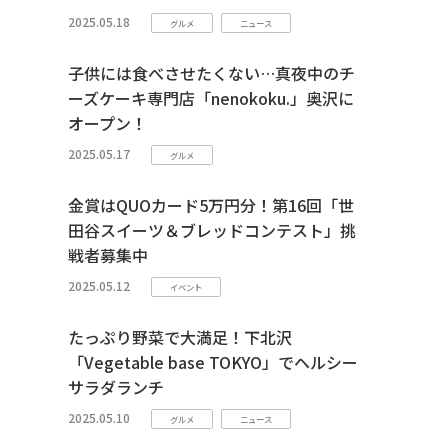
2025.05.18
グルメ
ニュース
子供には食べさせたくない…真夜中のチ
ーズケーキ専門店「nenokoku.」奥沢に
オープン！
2025.05.17
グルメ
金賞はQUOカード5万円分！第16回「世
田谷スイーツ＆ブレッドコンテスト」挑
戦者募集中
2025.05.12
イベント
たっぷり野菜で大満足！下北沢
「Vegetable base TOKYO」でヘルシー
サラダランチ
2025.05.10
グルメ
ニュース