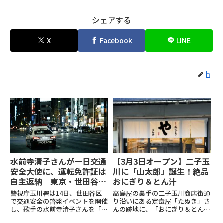
シェアする
X
Facebook
LINE
h
水前寺清子さんが一日交通
【3月3日オープン】二子玉
安全大使に、運転免許証は
川に「山太郎」誕生！絶品
自主返納 東京・世田谷で
おにぎり＆とん汁
啓発イベント
警視庁玉川署は14日、世田谷区
高島屋の裏手の二子玉川商店街通
で交通安全の啓発イベントを開催
り沿いにある定食屋「たぬき」さ
し、歌手の水前寺清子さんを「一
んの跡地に、「おにぎり＆とん
日交通安全大使」に任命しまし
汁 山太郎」さんがオープン。雑