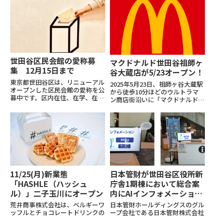
た。水前寺さんは免許証の自主返
司ヶ谷店に続き2店舗目。公式情
納経験を語り、公共交通の割引が
報
受けられる「運転経歴証明書」を
紹介。代表曲を披露し、約300
人...
世田谷区民会館の愛称募
マクドナルド世田谷祖師ヶ
集 12月15日まで
谷大蔵店が5/23オープン！
東京都世田谷区は、リニューアル
2025年5月23日、祖師ヶ谷大蔵駅
オープンした区民会館の愛称を公
から徒歩10分ほどのウルトラマ
募中です。区内在住、在学、在勤
ン商店街沿いに「マクドナルド祖
の人を対象とし、12月15日まで
師ヶ谷大蔵店」がグランドオープ
応募を受け付けます。応募方法は
ン！場所はサミットとウェルシア
区のHPや投票箱、郵送で対応し
の間で、買い物途中や用事の合間
ます。詳しい記事の内容はこちら
に立ち寄りやすい便利な立地。地
から（引用元）
域の新たな憩いの場として...
11/25(月)新業態
日本管財が世田谷区役所新
「HASHLE（ハッシュ
庁舎1期棟において総合案
ル）」二子玉川にオープン
内にAIインフォメーション
システムを導入
荒井商事株式会社は、ベルギーワ
日本管財ホールディングスのグル
ッフルとチョコレートドリンクの
ープ会社である日本管財株式会社