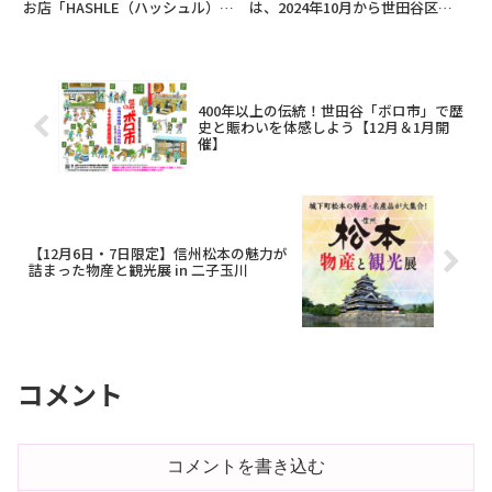
お店「HASHLE（ハッシュル）」
は、2024年10月から世田谷区役
の新店舗を、2024年11月25日
所新庁舎にAIインフォメーション
（月）に二子玉川ライズS.C.内で
システムを導入し、本格稼働を開
オープンします。名物の「リエー
始しました。このシステムは来庁
ジュワッフル」や具材を包み込ん
者への案内支援やサービス向上、
だ「ハッシュルワッ...
業務負担軽減を目的として...
400年以上の伝統！世田谷「ボロ市」で歴
史と賑わいを体感しよう【12月＆1月開
催】
【12月6日・7日限定】信州松本の魅力が
詰まった物産と観光展 in 二子玉川
コメント
コメントを書き込む