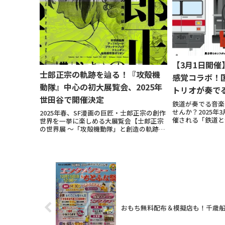
【3月1日開
士郎正宗の軌跡を辿る！『攻殻機
感覚コラボ！
動隊』中心の初大展覧会、2025年
トリオが奏で
世田谷で開催決定
鉄道が奏でる音楽
せんか？2025年
2025年春、SF漫画の巨匠・士郎正宗の創作
催される「鉄道と
世界を一挙に楽しめる大展覧会【士郎正宗
名手・国府弘子ス
の世界展 ～「攻殻機動隊」と創造の軌跡
力の演奏と、俳優
～】が開催決定！場所は世田谷文学館、期
辺晋一郎が語る鉄
間は4月12日（土）から8月17日（日）ま
しめま...
で。この展覧会では、世界中に影響を与え
続...
おもち無料配布＆模擬店も！千歳船