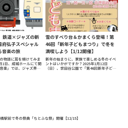
作ること...
催】鉄道×ジャズの新
雪のすべり台＆かまくら登場！第
国府弘子スペシャル
46回「新年子どもまつり」で冬を
る音楽の旅
満喫しよう【1/12開催】
の物語に耳を傾けてみま
新年の始まりに、家族で楽しめる冬のイベ
3月1日、成城ホールにて開
ントはいかがですか？2025年1月12日
音楽」では、ジャズ界の
（日）、世田谷公園で「第46回新年子ども
ペシャルトリオによる迫
まつり」が開催されます！毎年大人気の
・村井美樹、作曲家・池
「雪のすべり台」や「かまくら」は、新潟
道愛に満ちたトークが楽
県十日町市松代から運ばれた雪で作られる
本格的な雪...
橋駅前で冬の祭典「ちとふな祭」開催【12/15】