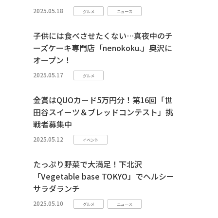
2025.05.18
グルメ
ニュース
子供には食べさせたくない…真夜中のチ
ーズケーキ専門店「nenokoku.」奥沢に
オープン！
2025.05.17
グルメ
金賞はQUOカード5万円分！第16回「世
田谷スイーツ＆ブレッドコンテスト」挑
戦者募集中
2025.05.12
イベント
たっぷり野菜で大満足！下北沢
「Vegetable base TOKYO」でヘルシー
サラダランチ
2025.05.10
グルメ
ニュース