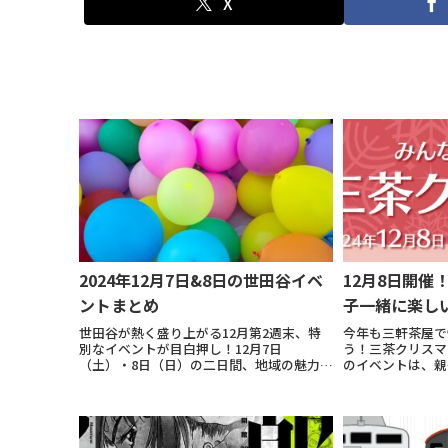
X
2024年12月7日&8日の世田谷イベ
12月8日開催
ントまとめ
子一緒に楽し
世田谷が熱く盛り上がる12月第2週末、特
今年も三軒茶屋で
別なイベントが目白押し！12月7日
う！三茶クリスマ
（土）・8日（日）の二日間、地域の魅力や
のイベントは、親
多彩なアクティビティを楽しめるイベント
ョップや体験型イ
が各地で開催されます。二子玉川では、織
ーマンスなど、幅
田信成さんの華麗なスケートパフォーマン
る内容が盛りだく
スが見られる...
ちからアート」...