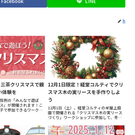
Facebook
LINE
h
！三茶クリスマスで親
12月1日限定！経堂コルティでクリ
い体験を
スマス木の実リースを手作りしよ
う
恒例の「みんなで遊ぼ
ス」が開催されます！こ
12月1日（土）、経堂コルティの4F屋上庭
子で参加できるワークシ
園で開催される「クリスマス木の実リース
ベント、ステージパフォ
づくり」ワークショップに参加して、冬の
広い年代の方々が楽しめ
季節感を感じながら素敵なリースを手作り
さん。特に注目は、「ま
しませんか？松笠や木の実を使って、自然
の恵みを感じる温かなクリスマスリースを