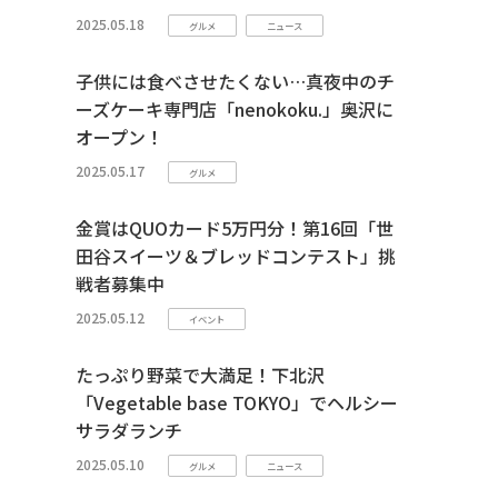
2025.05.18
グルメ
ニュース
子供には食べさせたくない…真夜中のチ
ーズケーキ専門店「nenokoku.」奥沢に
オープン！
2025.05.17
グルメ
金賞はQUOカード5万円分！第16回「世
田谷スイーツ＆ブレッドコンテスト」挑
戦者募集中
2025.05.12
イベント
たっぷり野菜で大満足！下北沢
「Vegetable base TOKYO」でヘルシー
サラダランチ
2025.05.10
グルメ
ニュース