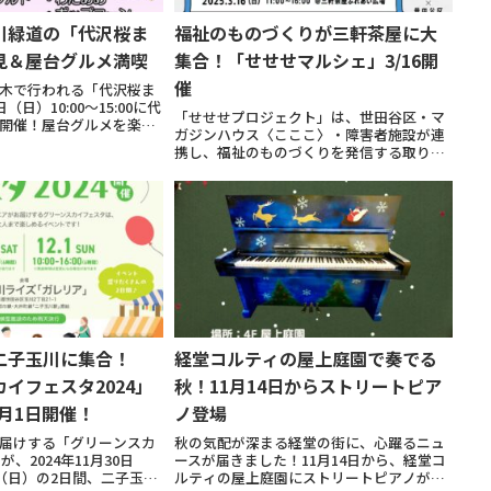
川緑道の「代沢桜ま
福祉のものづくりが三軒茶屋に大
見＆屋台グルメ満喫
集合！「せせせマルシェ」3/16開
催
木で行われる「代沢桜ま
（日）10:00～15:00に代
「せせせプロジェクト」は、世田谷区・マ
開催！屋台グルメを楽し
ガジンハウス〈こここ〉・障害者施設が連
できます。入場無料、荒
携し、福祉のものづくりを発信する取り組
ント概要日時：3月３０日
み。2025年3月16日、三軒茶屋ふれあい広
川緑道（代沢小学...
場で「せせせマルシェ」を開催。世田谷区
内の12施設が出店し、お菓子や雑貨などを
販売...
二子玉川に集合！
経堂コルティの屋上庭園で奏でる
イフェスタ2024」
秋！11月14日からストリートピア
2月1日開催！
ノ登場
届けする「グリーンスカ
秋の気配が深まる経堂の街に、心躍るニュ
が、2024年11月30日
ースが届きました！11月14日から、経堂コ
日（日）の2日間、二子玉川
ルティの屋上庭園にストリートピアノが登