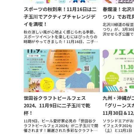
スポーツの秋到来！11月16日は二
春爛漫！北沢
子玉川でアクティブチャレンジデ
つり」でお花
イを満喫！
北沢川緑道の桜並
つり」が、3月30日
秋の涼しい風が心地よく感じられる季節、
沢せせらぎ公園で
スポーツイベントを楽しむにはぴったりの
みながら春を満喫
時期がやってきました！11月16日、二子玉
天時は中止。イベ
川では「アクティブチャレンジデイ」が開
１０時〜場所：北沢
催され、心も体もリフレッシュできる一日
が待っています。誰でも参加しやすいスポ
ーツイベ...
世田谷クラフトビールフェス
九州・沖縄が
2024、11月9日に二子玉川で乾
「グリーンスカ
杯！
11月30日＆1
11月9日、ビール愛好家必見の「世田谷ク
ソラシドエアがお
ラフトビールフェス2024」が二子玉川で開
イフェスタ2024」
催されます！厳選された多彩なクラフトビ
（土）と12月1