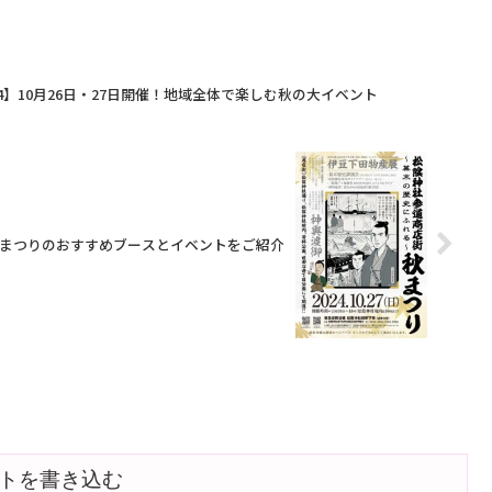
ます！九州・沖縄の観光
場します。緑豊かな屋上庭園で、自由にピ
しめるだけでなく、子ど
アノを奏でられるこのイベントは、音楽好
モン登場のステージイ
きにも、散策がてら立ち寄る人にも楽しめ
る絶好の...
Y2024】10月26日・27日開催！地域全体で楽しむ秋の大イベント
秋まつりのおすすめブースとイベントをご紹介
トを書き込む