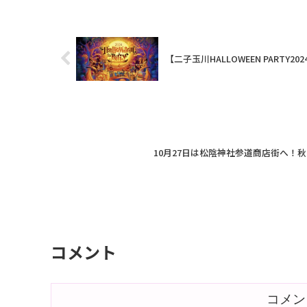
ールが集結し、季節の味わいを堪能できる
ライズで開催され
絶好のチャンス。風情ある秋の空の下で、
情報や特産品が楽
ビール片手に仲間や家族と楽しいひととき
も制服体験やくま
を過ご...
ベ...
【二子玉川HALLOWEEN PART
10月27日は松陰神社参道商店街へ！
コメント
コメン