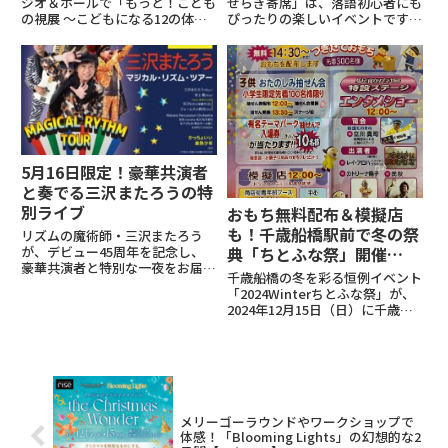
ジオ＆ホールで「もっと！こども
せらぎ寄席」は、落語初心者にも
の視展 ～こどもになる12の体験
ぴったりの楽しいイベントです。
～」が開催されます。親子で楽し
伝統の話芸とユーモアあふれる語
める12種類の体験型コンテンツ
りで観客を笑顔にしてくれる落語
を通じ、“こどもの視点”で世界
は、世代を問わず心温まるひとと
を捉え直すユニークな展示会で
きを提供してくれます。今回は、
す。「大人がこどもになっ...
初めての方でも気軽に楽しめる...
5月16日限定！豪華共演者
と奏でる三沢またろうの特
別ライブ
おもち無料配布＆模擬店
も！千歳船橋駅前で冬の祭
リズムの魔術師・三沢またろう
典「ちとふな祭」開催
が、デビュー45周年を記念し、
豪華共演者と特別な一夜をお届
【12/15】
千歳船橋の冬を彩る恒例イベント
け。圧巻のパーカッションと魅力
「2024Winterちとふな祭」が、
的なセッションを楽しめます。出
2024年12月15日（日）に千歳船
演三沢またろう、井上鑑、
橋駅前広場で開催されます！
BON、ジェームス小野田、MPO
12:00からスタートするこのお祭
ほか。イベント概要日時：2025
りでは、模擬店やつきたておもち
年5月...
の無料配布、エンタメショー、そ
して子どもたちに...
メリーゴーラウンドやワークショップで
体感！「Blooming Lights」の幻想的な2