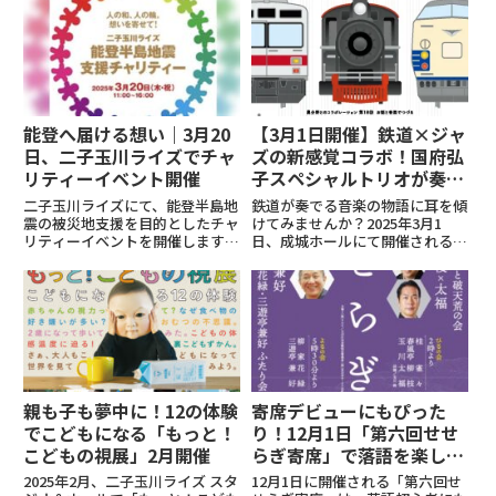
能登へ届ける想い｜3月20
【3月1日開催】鉄道×ジャ
日、二子玉川ライズでチャ
ズの新感覚コラボ！国府弘
リティーイベント開催
子スペシャルトリオが奏で
る音楽の旅
二子玉川ライズにて、能登半島地
鉄道が奏でる音楽の物語に耳を傾
震の被災地支援を目的としたチャ
けてみませんか？2025年3月1
リティーイベントを開催します。
日、成城ホールにて開催される
募金やチャリティー販売の売上
「鉄道と音楽」では、ジャズ界の
は、「能登半島地震災害支援金」
名手・国府弘子スペシャルトリオ
（世田谷区）へ寄付されます。イ
による迫力の演奏と、俳優・村井
ベントでは、ハナミズキ広場にて
美樹、作曲家・池辺晋一郎が語る
花束などのチャリティー販売を行
鉄道愛に満ちたトークが楽しめ
う...
ま...
親も子も夢中に！12の体験
寄席デビューにもぴった
でこどもになる「もっと！
り！12月1日「第六回せせ
こどもの視展」2月開催
らぎ寄席」で落語を楽しむ
一日
2025年2月、二子玉川ライズ スタ
12月1日に開催される「第六回せ