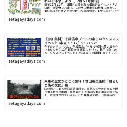
わいを体感しよう【12月＆1月開催】
毎年12月と1月、世田谷の冬を彩る伝統的なイベント「ボ
ロ市」が開催されます。この市は安土桃山時代に始まり、
400年以上の歴史を持つ世田谷の風物詩。12月15日・16日
と、翌年1月15日・16日の計4日間、世田谷区の「ボロ市
通り」一帯には約7...
setagayadays.com
【参加無料】千歳温水プールの楽しいクリスマス
イベント3本立て！12/15・21～25
今年のクリスマスは、千歳温水プールで特別な思い出を作
りませんか？12月15日から25日にかけて、親子で楽しめ
る「クリスマスイベント」を3本立てで開催します！リズ
ム感や体力を親子で育む「スポーツリズムトレーニン
グ」、温かみのある手作りアイテム...
setagayadays.com
東急の歴史がここに集結！世田谷美術館「暮らし
と街の文化」展
砧公園内にある世田谷美術館で、東急株式会社の歩みを振
り返る特別企画展「東急 暮らしと街の文化――100年の時を拓
く」が開催されています。この展覧会では、田園調布の開
発や鉄道事業など、都市と人々の暮らしを支えてきた東急
の軌跡を、鉄道模型や歴史...
setagayadays.com