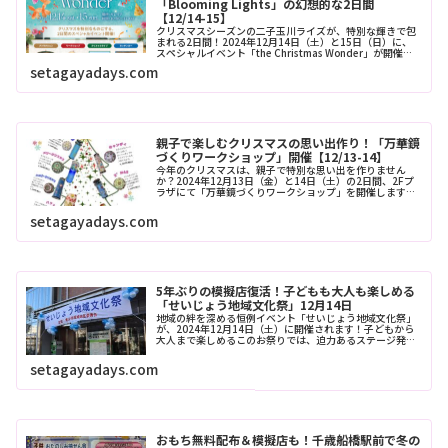
「Blooming Lights」の幻想的な2日間
【12/14-15】
クリスマスシーズンの二子玉川ライズが、特別な輝きで包
まれる2日間！2024年12月14日（土）と15日（日）に、
スペシャルイベント「the Christmas Wonder」が開催さ
れます。光の花で彩られたメリーゴーラウンド「MERRY-
setagayadays.com
G...
親子で楽しむクリスマスの思い出作り！「万華鏡
づくりワークショップ」開催【12/13-14】
今年のクリスマスは、親子で特別な思い出を作りません
か？2024年12月13日（金）と14日（土）の2日間、2Fプ
ラザにて「万華鏡づくりワークショップ」を開催します！
7種類のカラフルなデザインからお気に入りを選び、20～
30分で自分だけのオリ...
setagayadays.com
5年ぶりの模擬店復活！子どもも大人も楽しめる
「せいじょう地域文化祭」12月14日
地域の絆を深める恒例イベント「せいじょう地域文化祭」
が、2024年12月14日（土）に開催されます！子どもから
大人まで楽しめるこのお祭りでは、迫力あるステージ発表
やワクワクのキッズコーナーなど、世代を超えて交流を楽
しめるプログラムが盛りだく...
setagayadays.com
おもち無料配布＆模擬店も！千歳船橋駅前で冬の