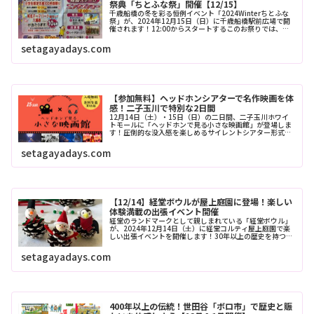
祭典「ちとふな祭」開催【12/15】
千歳船橋の冬を彩る恒例イベント「2024Winterちとふな
祭」が、2024年12月15日（日）に千歳船橋駅前広場で開
催されます！12:00からスタートするこのお祭りでは、模
擬店やつきたておもちの無料配布、エンタメショー、そし
て子どもたちに...
setagayadays.com
【参加無料】ヘッドホンシアターで名作映画を体
感！二子玉川で特別な2日間
12月14日（土）・15日（日）の二日間、二子玉川ホワイ
トモールに「ヘッドホンで見る小さな映画館」が登場しま
す！圧倒的な没入感を楽しめるサイレントシアター形式の
映画上映会は、ヘッドホンを装着して鑑賞する新感覚のイ
ベントです。家族で楽しめる「...
setagayadays.com
【12/14】経堂ボウルが屋上庭園に登場！楽しい
体験満載の出張イベント開催
経堂のランドマークとして親しまれている「経堂ボウル」
が、2024年12月14日（土）に経堂コルティ屋上庭園で楽
しい出張イベントを開催します！30年以上の歴史を持つボ
ウリング場が贈る特別な一日には、オリジナルデザインが
楽しめるピンペイントや、...
setagayadays.com
400年以上の伝統！世田谷「ボロ市」で歴史と賑